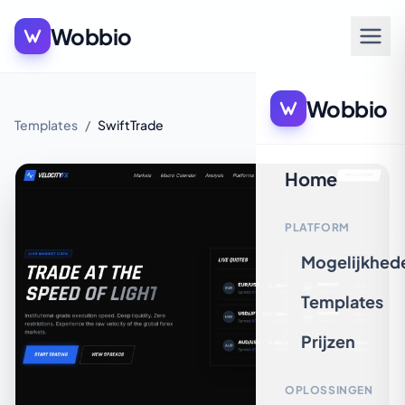
Wobbio
Wobbio
Templates
/
SwiftTrade
Home
PLATFORM
Mogelijkhed
Templates
Prijzen
OPLOSSINGEN