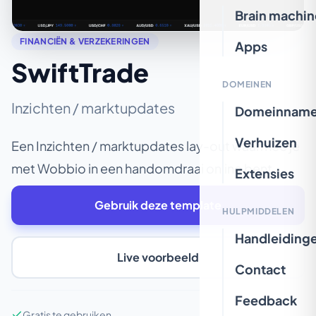
Brain machin
FINANCIËN & VERZEKERINGEN
Apps
SwiftTrade
DOMEINEN
Inzichten / marktupdates
Domeinnam
Verhuizen
Een Inzichten / marktupdates lay-out waarmee je
met Wobbio in een handomdraai online bent.
Extensies
Gebruik deze template
HULPMIDDELEN
Handleiding
Live voorbeeld
Contact
Feedback
Gratis te gebruiken