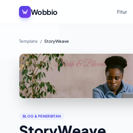
Wobbio
Fitur
Template
/
StoryWeave
BLOG & PENERBITAN
StoryWeave