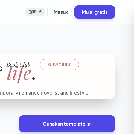
Masuk
Mulai gratis
ID | €
Gunakan template ini