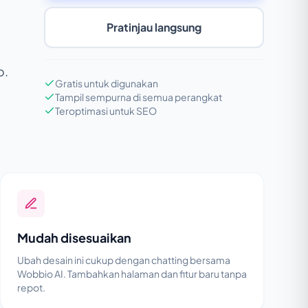
Pratinjau langsung
o.
Gratis untuk digunakan
Tampil sempurna di semua perangkat
Teroptimasi untuk SEO
Mudah disesuaikan
Ubah desain ini cukup dengan chatting bersama
Wobbio AI. Tambahkan halaman dan fitur baru tanpa
repot.