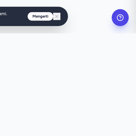
ami.
Mengerti
ik?
bsite kustom
an detik.