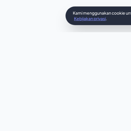
Kami menggunakan cookie untu
Kebijakan privasi
.
In
Apakah temp
yang dir