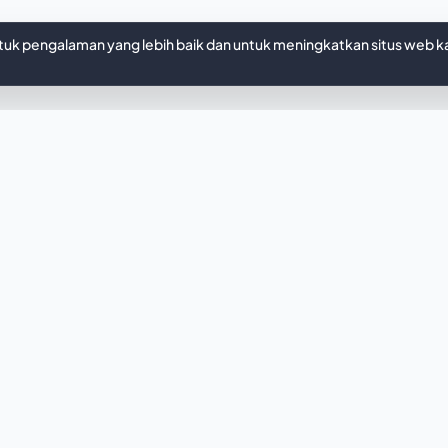
k pengalaman yang lebih baik dan untuk meningkatkan situs web k
IDEMU, DIDESAIN SEKETIKA
gin sesuatu yang un
late ini kurang pas? Biarkan AI kami membuatkan we
ancang khusus sesuai kebutuhanmu hanya dalam hitung
Buat dengan AI