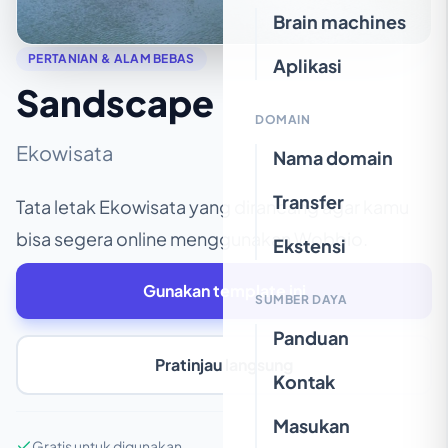
Brain machines
PERTANIAN & ALAM BEBAS
Aplikasi
Sandscape
DOMAIN
Ekowisata
Nama domain
Transfer
Tata letak Ekowisata yang dirancang agar kamu
bisa segera online menggunakan Wobbio.
Ekstensi
Gunakan template ini
SUMBER DAYA
Panduan
Pratinjau langsung
Kontak
Masukan
Gratis untuk digunakan