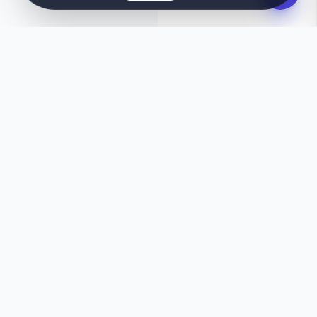
IDEMU, DIDESAIN SEKETIKA
Ingin sesuatu yang unik?
Apakah template ini kurang pas? Biarkan AI kami
membuatkan website kustom yang dirancang
khusus sesuai kebutuhanmu hanya dalam
hitungan detik.
Buat dengan AI