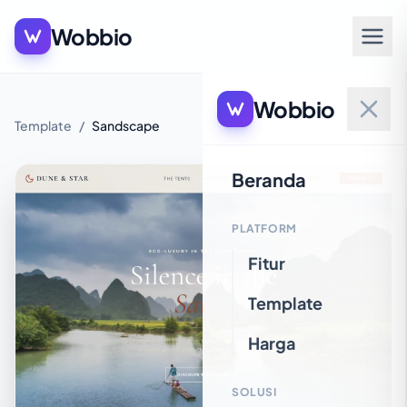
Wobbio
Wobbio
Template
/
Sandscape
Beranda
PLATFORM
Fitur
Template
Harga
SOLUSI