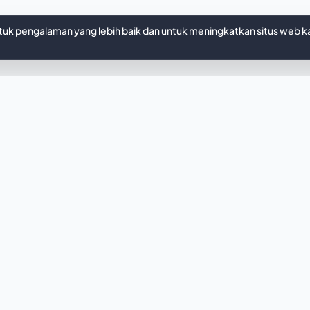
k pengalaman yang lebih baik dan untuk meningkatkan situs web k
IDEMU, DIDESAIN SEKETIKA
gin sesuatu yang un
late ini kurang pas? Biarkan AI kami membuatkan we
ancang khusus sesuai kebutuhanmu hanya dalam hitung
Buat dengan AI