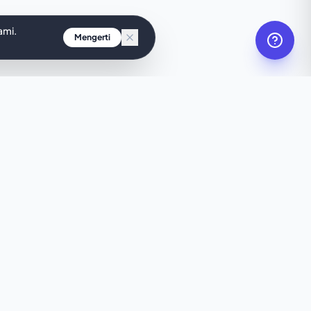
ami.
Mengerti
ik?
bsite kustom
an detik.