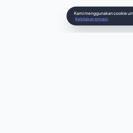
Kami menggunakan cookie untu
Kebijakan privasi
.
In
Apakah temp
yang dir