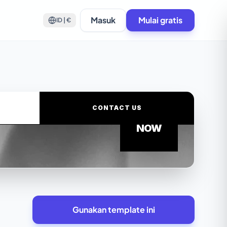
Masuk
Mulai gratis
ID | €
Gunakan template ini