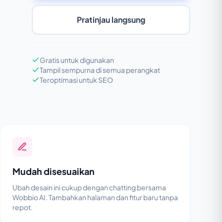
Pratinjau langsung
Gratis untuk digunakan
Tampil sempurna di semua perangkat
Teroptimasi untuk SEO
Mudah disesuaikan
Ubah desain ini cukup dengan chatting bersama
Wobbio AI. Tambahkan halaman dan fitur baru tanpa
repot.