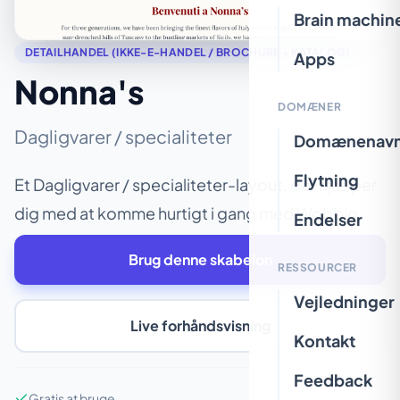
Brain machin
DETAILHANDEL (IKKE-E-HANDEL / BROCHURE + KATALOG)
Apps
Nonna's
DOMÆNER
Dagligvarer / specialiteter
Domænenav
Flytning
Et Dagligvarer / specialiteter-layout, der hjælper
dig med at komme hurtigt i gang med Wobbio.
Endelser
Brug denne skabelon
RESSOURCER
Vejledninger
Live forhåndsvisning
Kontakt
Feedback
Gratis at bruge