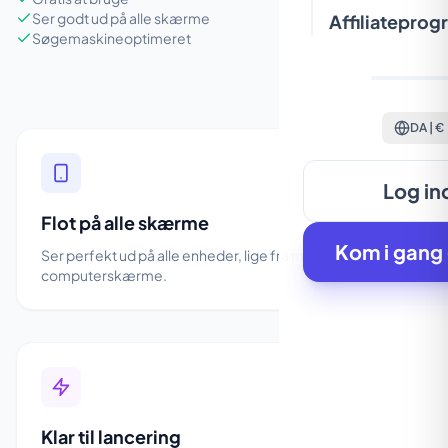
Ser godt ud på alle skærme
Affiliateprog
Søgemaskineoptimeret
DA | €
Log in
Flot på alle skærme
Kom i gang 
Ser perfekt ud på alle enheder, lige fra mobilen til store
computerskærme.
Klar til lancering