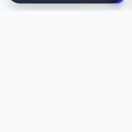
DIN IDÉ, DESIGNET MED DET SAMME
Vil du have noget unikt?
Er denne skabelon ikke helt, som du ønsker? Lad
vores AI bygge en skræddersyet hjemmeside til
dig på få sekunder, der passer præcis til dine
behov.
Generer med AI